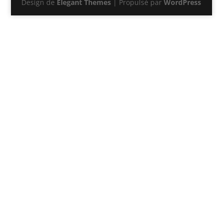
Design de
Elegant Themes
| Propulsé par
WordPress