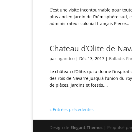
C’est une visite incontournable pour tout
plus ancien jardin de l’hémisphère sud, e
administrateur colonial français Pierre...
Chateau d’Olite de Nav
par
ngandco
|
Déc 13, 2017
|
Ballade
,
Pa
Le château d’Olite, qui a donné l’inspirat
des rois de Navarre jusqu’à l’union du ro
de pièces, jardins et fossés,...
« Entrées précédentes
Design de
Elegant Themes
| Propulsé pa