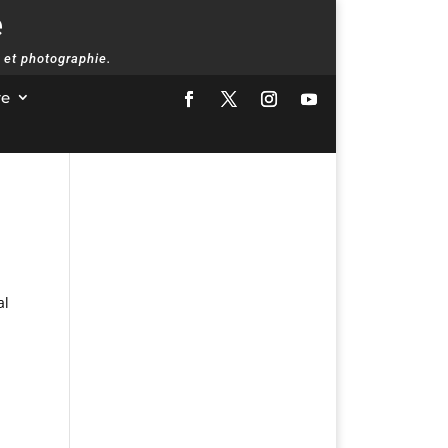
e
 et photographie.
re
al