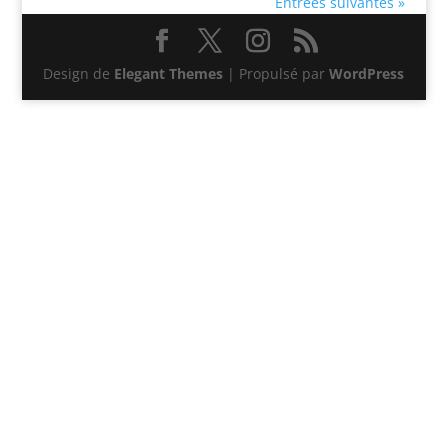
Entrées suivantes »
Design de
Elegant Themes
| Propulsé par
WordPress