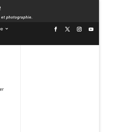
e
 et photographie.
re
er