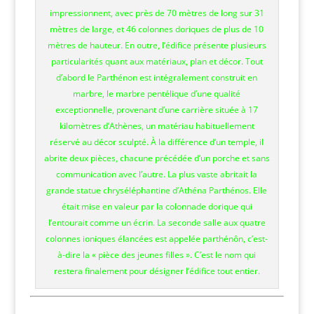
impressionnent, avec près de 70 mètres de long sur 31
mètres de large, et 46 colonnes doriques de plus de 10
mètres de hauteur. En outre, l’édifice présente plusieurs
particularités quant aux matériaux, plan et décor. Tout
d’abord le Parthénon est intégralement construit en
marbre, le marbre pentélique d’une qualité
exceptionnelle, provenant d’une carrière située à 17
kilomètres d’Athènes, un matériau habituellement
réservé au décor sculpté. À la différence d’un temple, il
abrite deux pièces, chacune précédée d’un porche et sans
communication avec l’autre. La plus vaste abritait la
grande statue chryséléphantine d’Athéna Parthénos. Elle
était mise en valeur par la colonnade dorique qui
l’entourait comme un écrin. La seconde salle aux quatre
colonnes ioniques élancées est appelée parthénôn, c’est-
à-dire la « pièce des jeunes filles ». C’est le nom qui
restera finalement pour désigner l’édifice tout entier.