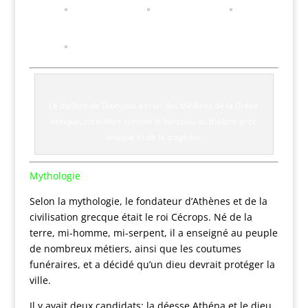
Le théâtre de Dionysos est un des théâtres de la Grèce
antique, considéré comme le berceau du théâtre grec
antique et de la tragédie.
Mythologie
Selon la mythologie, le fondateur d’Athènes et de la
civilisation grecque était le roi Cécrops. Né de la
terre, mi-homme, mi-serpent, il a enseigné au peuple
de nombreux métiers, ainsi que les coutumes
funéraires, et a décidé qu’un dieu devrait protéger la
ville.
Il y avait deux candidats: la déesse Athéna et le dieu